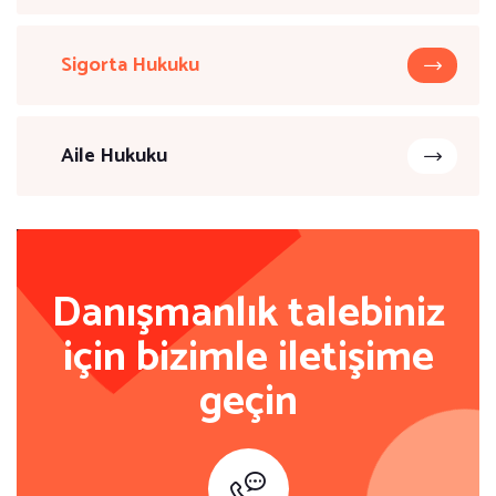
Sigorta Hukuku
Aile Hukuku
Danışmanlık talebiniz
için bizimle iletişime
geçin