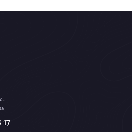
d.,
sa
 17