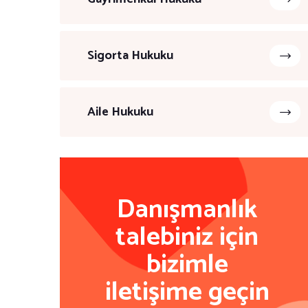
Sigorta Hukuku
Aile Hukuku
Danışmanlık
talebiniz için
bizimle
iletişime geçin